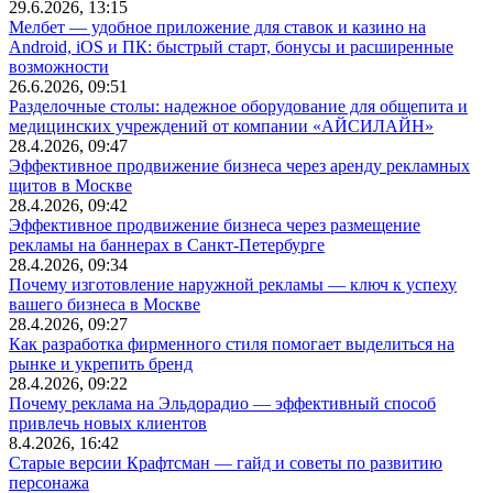
29.6.2026, 13:15
Мелбет — удобное приложение для ставок и казино на
Android, iOS и ПК: быстрый старт, бонусы и расширенные
возможности
26.6.2026, 09:51
Разделочные столы: надежное оборудование для общепита и
медицинских учреждений от компании «АЙСИЛАЙН»
28.4.2026, 09:47
Эффективное продвижение бизнеса через аренду рекламных
щитов в Москве
28.4.2026, 09:42
Эффективное продвижение бизнеса через размещение
рекламы на баннерах в Санкт-Петербурге
28.4.2026, 09:34
Почему изготовление наружной рекламы — ключ к успеху
вашего бизнеса в Москве
28.4.2026, 09:27
Как разработка фирменного стиля помогает выделиться на
рынке и укрепить бренд
28.4.2026, 09:22
Почему реклама на Эльдорадио — эффективный способ
привлечь новых клиентов
8.4.2026, 16:42
Старые версии Крафтсман — гайд и советы по развитию
персонажа