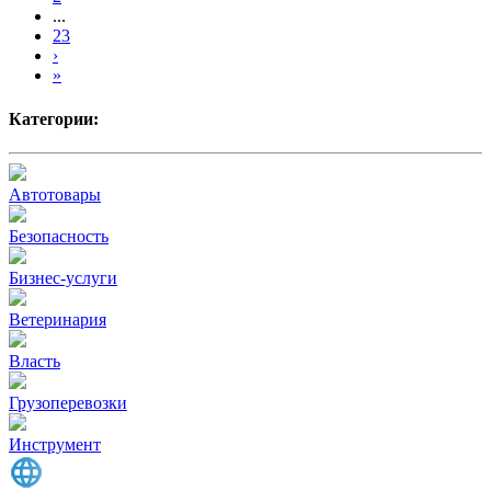
...
23
›
»
Категории:
Автотовары
Безопасность
Бизнес-услуги
Ветеринария
Власть
Грузоперевозки
Инструмент