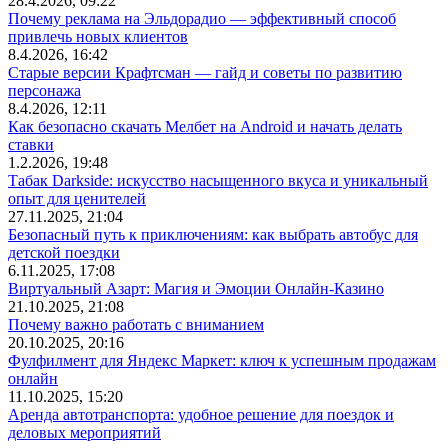
28.4.2026, 09:22
Почему реклама на Эльдорадио — эффективный способ
привлечь новых клиентов
8.4.2026, 16:42
Старые версии Крафтсман — гайд и советы по развитию
персонажа
8.4.2026, 12:11
Как безопасно скачать Мелбет на Android и начать делать
ставки
1.2.2026, 19:48
Табак Darkside: искусство насыщенного вкуса и уникальный
опыт для ценителей
27.11.2025, 21:04
Безопасный путь к приключениям: как выбрать автобус для
детской поездки
6.11.2025, 17:08
Виртуальный Азарт: Магия и Эмоции Онлайн-Казино
21.10.2025, 21:08
Почему важно работать с вниманием
20.10.2025, 20:16
Фулфилмент для Яндекс Маркет: ключ к успешным продажам
онлайн
11.10.2025, 15:20
Аренда автотранспорта: удобное решение для поездок и
деловых мероприятий