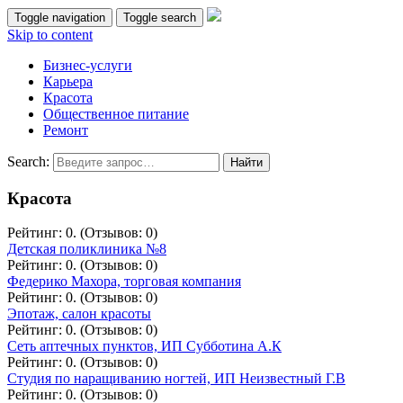
Toggle navigation
Toggle search
Skip to content
Бизнес-услуги
Карьера
Красота
Общественное питание
Ремонт
Search:
Красота
Рейтинг: 0. (Отзывов: 0)
Детская поликлиника №8
Рейтинг: 0. (Отзывов: 0)
Федерико Махора, торговая компания
Рейтинг: 0. (Отзывов: 0)
Эпотаж, салон красоты
Рейтинг: 0. (Отзывов: 0)
Сеть аптечных пунктов, ИП Субботина А.К
Рейтинг: 0. (Отзывов: 0)
Студия по наращиванию ногтей, ИП Неизвестный Г.В
Рейтинг: 0. (Отзывов: 0)