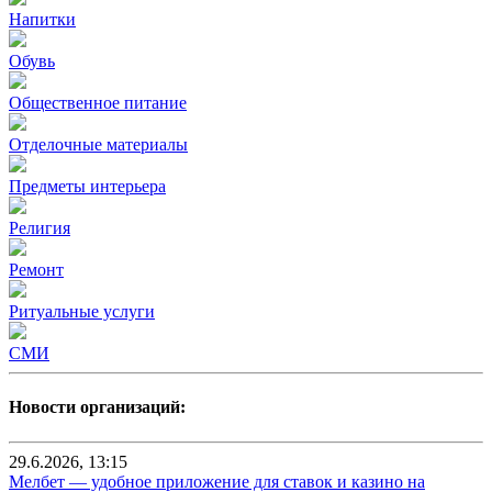
Напитки
Обувь
Общественное питание
Отделочные материалы
Предметы интерьера
Религия
Ремонт
Ритуальные услуги
СМИ
Новости организаций:
29.6.2026, 13:15
Мелбет — удобное приложение для ставок и казино на