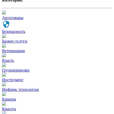
Категории:
Автотовары
Безопасность
Бизнес-услуги
Ветеринария
Власть
Грузоперевозки
Инструмент
Информ. технологии
Карьера
Красота