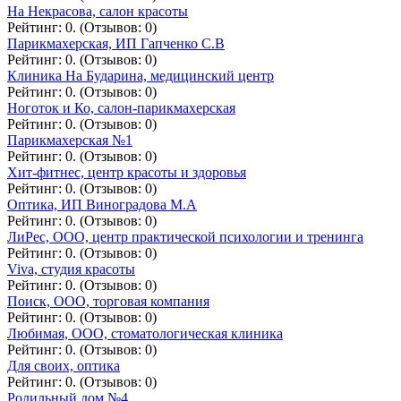
На Некрасова, салон красоты
Рейтинг: 0. (Отзывов: 0)
Парикмахерская, ИП Гапченко С.В
Рейтинг: 0. (Отзывов: 0)
Клиника На Бударина, медицинский центр
Рейтинг: 0. (Отзывов: 0)
Ноготок и Ко, салон-парикмахерская
Рейтинг: 0. (Отзывов: 0)
Парикмахерская №1
Рейтинг: 0. (Отзывов: 0)
Хит-фитнес, центр красоты и здоровья
Рейтинг: 0. (Отзывов: 0)
Оптика, ИП Виноградова М.А
Рейтинг: 0. (Отзывов: 0)
ЛиРес, ООО, центр практической психологии и тренинга
Рейтинг: 0. (Отзывов: 0)
Viva, студия красоты
Рейтинг: 0. (Отзывов: 0)
Поиск, ООО, торговая компания
Рейтинг: 0. (Отзывов: 0)
Любимая, ООО, стоматологическая клиника
Рейтинг: 0. (Отзывов: 0)
Для своих, оптика
Рейтинг: 0. (Отзывов: 0)
Родильный дом №4