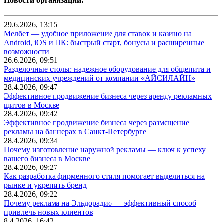
Новости организаций:
29.6.2026, 13:15
Мелбет — удобное приложение для ставок и казино на
Android, iOS и ПК: быстрый старт, бонусы и расширенные
возможности
26.6.2026, 09:51
Разделочные столы: надежное оборудование для общепита и
медицинских учреждений от компании «АЙСИЛАЙН»
28.4.2026, 09:47
Эффективное продвижение бизнеса через аренду рекламных
щитов в Москве
28.4.2026, 09:42
Эффективное продвижение бизнеса через размещение
рекламы на баннерах в Санкт-Петербурге
28.4.2026, 09:34
Почему изготовление наружной рекламы — ключ к успеху
вашего бизнеса в Москве
28.4.2026, 09:27
Как разработка фирменного стиля помогает выделиться на
рынке и укрепить бренд
28.4.2026, 09:22
Почему реклама на Эльдорадио — эффективный способ
привлечь новых клиентов
8.4.2026, 16:42