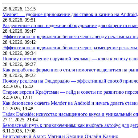
29.6.2026, 13:15
Мелбет — удобное приложение для ставок и казино на Android
26.6.2026, 09:51
Разделочные столы: надежное оборудование для общепита и
28.4.2026, 09:47
Эффективное продвижение бизнеса через аренду рекламных щ
28.4.2026, 09:42
Эффективное продвижение бизнеса через размещение рекламы 
28.4.2026, 09:34
Почему изготовление наружной рекламы — ключ к успеху ваше
28.4.2026, 09:27
Как разработка фирменного стиля помогает выделиться на рын
28.4.2026, 09:22
Почему реклама на Эльдорадио — эффективный способ привле
8.4.2026, 16:42
Старые версии Крафтсман — гайд и советы по развитию перс
8.4.2026, 12:11
Как безопасно скачать Мелбет на Android и начать делать ставк
1.2.2026, 19:48
Табак Darkside: искусство насыщенного вкуса и уникальный о
27.11.2025, 21:04
Безопасный путь к приключениям: как выбрать автобус для дет
6.11.2025, 17:08
Виртуальный Азарт: Магия и Эмоции Онлайн-Казино