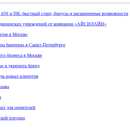
, iOS и ПК: быстрый старт, бонусы и расширенные возможности
 медицинских учреждений от компании «АЙСИЛАЙН»
итов в Москве
на баннерах в Санкт-Петербурге
го бизнеса в Москве
ке и укрепить бренд
чь новых клиентов
онажа
и
пыт для ценителей
ской поездки