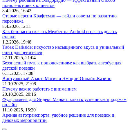
Почему реклама на Эльдорадио — эффективный способ
привлечь новых клиентов
8.4.2026, 16:42
Старые версии Крафтсман — гайд и советы по развитию
персонажа
8.4.2026, 12:11
Как безопасно скачать Мелбет на Android и начать делать
ставки
1.2.2026, 19:48
Табак Darkside: искусство насыщенного вкуса и уникальный
опыт для ценителей
27.11.2025, 21:04
Безопасный путь к приключениям: как выбрать автобус для
детской поездки
6.11.2025, 17:08
Виртуальный Азарт: Магия и Эмоции Онлайн-Казино
21.10.2025, 21:08
Почему важно работать с вниманием
20.10.2025, 20:16
Фулфилмент для Яндекс Маркет: ключ к успешным продажам
онлайн
11.10.2025, 15:20
Аренда автотранспорта: удобное решение для поездок и
деловых мероприятий