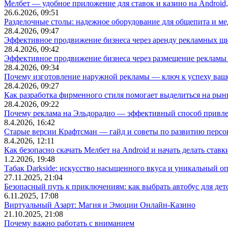
Мелбет — удобное приложение для ставок и казино на Android
26.6.2026, 09:51
Разделочные столы: надежное оборудование для общепита и
28.4.2026, 09:47
Эффективное продвижение бизнеса через аренду рекламных щ
28.4.2026, 09:42
Эффективное продвижение бизнеса через размещение рекламы 
28.4.2026, 09:34
Почему изготовление наружной рекламы — ключ к успеху ваше
28.4.2026, 09:27
Как разработка фирменного стиля помогает выделиться на рын
28.4.2026, 09:22
Почему реклама на Эльдорадио — эффективный способ привле
8.4.2026, 16:42
Старые версии Крафтсман — гайд и советы по развитию перс
8.4.2026, 12:11
Как безопасно скачать Мелбет на Android и начать делать ставк
1.2.2026, 19:48
Табак Darkside: искусство насыщенного вкуса и уникальный о
27.11.2025, 21:04
Безопасный путь к приключениям: как выбрать автобус для дет
6.11.2025, 17:08
Виртуальный Азарт: Магия и Эмоции Онлайн-Казино
21.10.2025, 21:08
Почему важно работать с вниманием