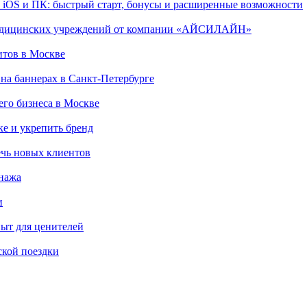
, iOS и ПК: быстрый старт, бонусы и расширенные возможности
 медицинских учреждений от компании «АЙСИЛАЙН»
итов в Москве
на баннерах в Санкт-Петербурге
го бизнеса в Москве
ке и укрепить бренд
чь новых клиентов
онажа
и
пыт для ценителей
ской поездки