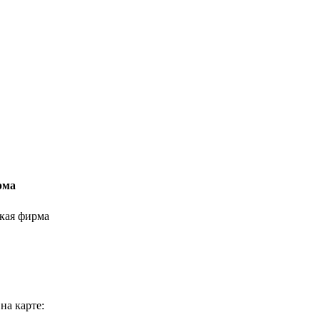
рма
кая фирма
на карте: