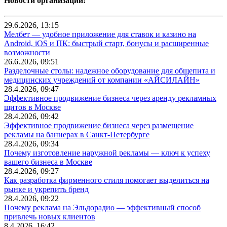
Новости организаций:
29.6.2026, 13:15
Мелбет — удобное приложение для ставок и казино на
Android, iOS и ПК: быстрый старт, бонусы и расширенные
возможности
26.6.2026, 09:51
Разделочные столы: надежное оборудование для общепита и
медицинских учреждений от компании «АЙСИЛАЙН»
28.4.2026, 09:47
Эффективное продвижение бизнеса через аренду рекламных
щитов в Москве
28.4.2026, 09:42
Эффективное продвижение бизнеса через размещение
рекламы на баннерах в Санкт-Петербурге
28.4.2026, 09:34
Почему изготовление наружной рекламы — ключ к успеху
вашего бизнеса в Москве
28.4.2026, 09:27
Как разработка фирменного стиля помогает выделиться на
рынке и укрепить бренд
28.4.2026, 09:22
Почему реклама на Эльдорадио — эффективный способ
привлечь новых клиентов
8.4.2026, 16:42