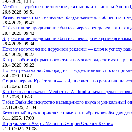
29.6.2026, 13:15
Мелбет — удобное приложение для ставок и казино на Android
26.6.2026, 09:51
Разделочные столы: надежное оборудование для общепита и
28.4.2026, 09:47
Эффективное продвижение бизнеса через аренду рекламных щ
28.4.2026, 09:42
Эффективное продвижение бизнеса через размещение рекламы 
28.4.2026, 09:34
Почему изготовление наружной рекламы — ключ к успеху ваше
28.4.2026, 09:27
Как разработка фирменного стиля помогает выделиться на рын
28.4.2026, 09:22
Почему реклама на Эльдорадио — эффективный способ привле
8.4.2026, 16:42
Старые версии Крафтсман — гайд и советы по развитию перс
8.4.2026, 12:11
Как безопасно скачать Мелбет на Android и начать делать ставк
1.2.2026, 19:48
Табак Darkside: искусство насыщенного вкуса и уникальный о
27.11.2025, 21:04
Безопасный путь к приключениям: как выбрать автобус для дет
6.11.2025, 17:08
Виртуальный Азарт: Магия и Эмоции Онлайн-Казино
21.10.2025, 21:08