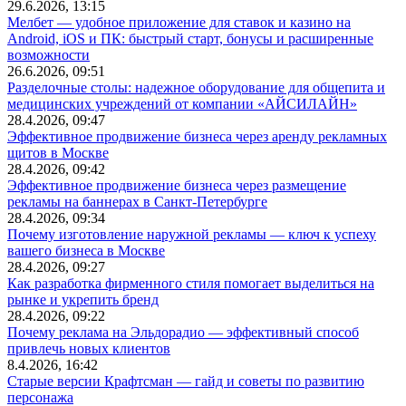
29.6.2026, 13:15
Мелбет — удобное приложение для ставок и казино на
Android, iOS и ПК: быстрый старт, бонусы и расширенные
возможности
26.6.2026, 09:51
Разделочные столы: надежное оборудование для общепита и
медицинских учреждений от компании «АЙСИЛАЙН»
28.4.2026, 09:47
Эффективное продвижение бизнеса через аренду рекламных
щитов в Москве
28.4.2026, 09:42
Эффективное продвижение бизнеса через размещение
рекламы на баннерах в Санкт-Петербурге
28.4.2026, 09:34
Почему изготовление наружной рекламы — ключ к успеху
вашего бизнеса в Москве
28.4.2026, 09:27
Как разработка фирменного стиля помогает выделиться на
рынке и укрепить бренд
28.4.2026, 09:22
Почему реклама на Эльдорадио — эффективный способ
привлечь новых клиентов
8.4.2026, 16:42
Старые версии Крафтсман — гайд и советы по развитию
персонажа