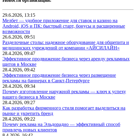
Новости организаций:
29.6.2026, 13:15
Мелбет — удобное приложение для ставок и казино на
Android, iOS и ПК: быстрый старт, бонусы и расширенные
возможности
26.6.2026, 09:51
Разделочные столы: надежное оборудование для общепита и
медицинских учреждений от компании «АЙСИЛАЙН»
28.4.2026, 09:47
Эффективное продвижение бизнеса через аренду рекламных
щитов в Москве
28.4.2026, 09:42
Эффективное продвижение бизнеса через размещение
рекламы на баннерах в Санкт-Петербурге
28.4.2026, 09:34
Почему изготовление наружной рекламы — ключ к успеху
вашего бизнеса в Москве
28.4.2026, 09:27
Как разработка фирменного стиля помогает выделиться на
рынке и укрепить бренд
28.4.2026, 09:22
Почему реклама на Эльдорадио — эффективный способ
привлечь новых клиентов
8.4.2026, 16:42