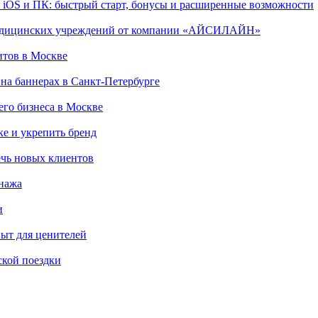
, iOS и ПК: быстрый старт, бонусы и расширенные возможности
 медицинских учреждений от компании «АЙСИЛАЙН»
итов в Москве
на баннерах в Санкт-Петербурге
го бизнеса в Москве
ке и укрепить бренд
чь новых клиентов
онажа
и
пыт для ценителей
ской поездки