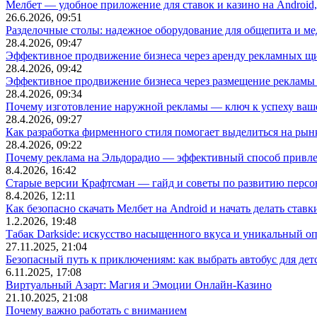
Мелбет — удобное приложение для ставок и казино на Android
26.6.2026, 09:51
Разделочные столы: надежное оборудование для общепита и
28.4.2026, 09:47
Эффективное продвижение бизнеса через аренду рекламных щ
28.4.2026, 09:42
Эффективное продвижение бизнеса через размещение рекламы 
28.4.2026, 09:34
Почему изготовление наружной рекламы — ключ к успеху ваше
28.4.2026, 09:27
Как разработка фирменного стиля помогает выделиться на рын
28.4.2026, 09:22
Почему реклама на Эльдорадио — эффективный способ привле
8.4.2026, 16:42
Старые версии Крафтсман — гайд и советы по развитию перс
8.4.2026, 12:11
Как безопасно скачать Мелбет на Android и начать делать ставк
1.2.2026, 19:48
Табак Darkside: искусство насыщенного вкуса и уникальный о
27.11.2025, 21:04
Безопасный путь к приключениям: как выбрать автобус для дет
6.11.2025, 17:08
Виртуальный Азарт: Магия и Эмоции Онлайн-Казино
21.10.2025, 21:08
Почему важно работать с вниманием