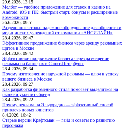
29.6.2026, 13:15
Мелбет — удобное приложение для ставок и казино на
Android, iOS и ПК: быстрый старт, бонусы и расширенные
возможности
26.6.2026, 09:51
Разделочные столы: надежное оборудование для общепита и
медицинских учреждений от компании «АЙСИЛАЙН»
28.4.2026, 09:47
Эффективное продвижение бизнеса через аренду рекламных
щитов в Москве
28.4.2026, 09:42
Эффективное продвижение бизнеса через размещение
рекламы на баннерах в Санкт-Петербурге
28.4.2026, 09:34
Почему изготовление наружной рекламы — ключ к успеху
вашего бизнеса в Москве
28.4.2026, 09:27
Как разработка фирменного стиля помогает выделиться на
рынке и укрепить бренд
28.4.2026, 09:22
Почему реклама на Эльдорадио — эффективный способ
привлечь новых клиентов
8.4.2026, 16:42
Старые версии Крафтсман — гайд и советы по развитию
персонажа