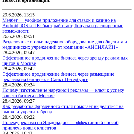
Новости организаций:
29.6.2026, 13:15
Мелбет — удобное приложение для ставок и казино на
Android, iOS и ПК: быстрый старт, бонусы и расширенные
возможности
26.6.2026, 09:51
Разделочные столы: надежное оборудование для общепита и
медицинских учреждений от компании «АЙСИЛАЙН»
28.4.2026, 09:47
Эффективное продвижение бизнеса через аренду рекламных
щитов в Москве
28.4.2026, 09:42
Эффективное продвижение бизнеса через размещение
рекламы на баннерах в Санкт-Петербурге
28.4.2026, 09:34
Почему изготовление наружной рекламы — ключ к успеху
вашего бизнеса в Москве
28.4.2026, 09:27
Как разработка фирменного стиля помогает выделиться на
рынке и укрепить бренд
28.4.2026, 09:22
Почему реклама на Эльдорадио — эффективный способ
привлечь новых клиентов
8.4.2026, 16:42