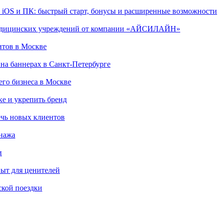
, iOS и ПК: быстрый старт, бонусы и расширенные возможности
 медицинских учреждений от компании «АЙСИЛАЙН»
итов в Москве
на баннерах в Санкт-Петербурге
го бизнеса в Москве
ке и укрепить бренд
чь новых клиентов
онажа
и
пыт для ценителей
ской поездки