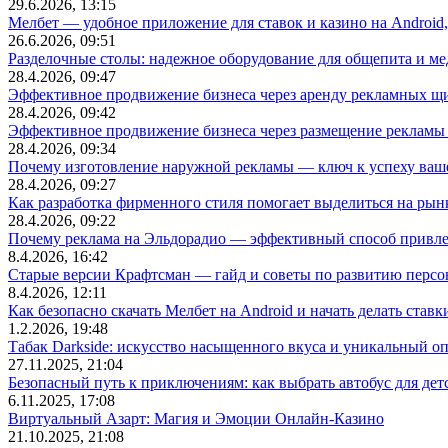
29.6.2026, 13:15
Мелбет — удобное приложение для ставок и казино на Android
26.6.2026, 09:51
Разделочные столы: надежное оборудование для общепита и
28.4.2026, 09:47
Эффективное продвижение бизнеса через аренду рекламных щ
28.4.2026, 09:42
Эффективное продвижение бизнеса через размещение рекламы 
28.4.2026, 09:34
Почему изготовление наружной рекламы — ключ к успеху ваше
28.4.2026, 09:27
Как разработка фирменного стиля помогает выделиться на рын
28.4.2026, 09:22
Почему реклама на Эльдорадио — эффективный способ привле
8.4.2026, 16:42
Старые версии Крафтсман — гайд и советы по развитию перс
8.4.2026, 12:11
Как безопасно скачать Мелбет на Android и начать делать ставк
1.2.2026, 19:48
Табак Darkside: искусство насыщенного вкуса и уникальный о
27.11.2025, 21:04
Безопасный путь к приключениям: как выбрать автобус для дет
6.11.2025, 17:08
Виртуальный Азарт: Магия и Эмоции Онлайн-Казино
21.10.2025, 21:08