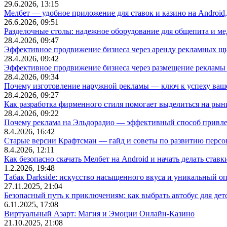
29.6.2026, 13:15
Мелбет — удобное приложение для ставок и казино на Android
26.6.2026, 09:51
Разделочные столы: надежное оборудование для общепита и
28.4.2026, 09:47
Эффективное продвижение бизнеса через аренду рекламных щ
28.4.2026, 09:42
Эффективное продвижение бизнеса через размещение рекламы 
28.4.2026, 09:34
Почему изготовление наружной рекламы — ключ к успеху ваше
28.4.2026, 09:27
Как разработка фирменного стиля помогает выделиться на рын
28.4.2026, 09:22
Почему реклама на Эльдорадио — эффективный способ привле
8.4.2026, 16:42
Старые версии Крафтсман — гайд и советы по развитию перс
8.4.2026, 12:11
Как безопасно скачать Мелбет на Android и начать делать ставк
1.2.2026, 19:48
Табак Darkside: искусство насыщенного вкуса и уникальный о
27.11.2025, 21:04
Безопасный путь к приключениям: как выбрать автобус для дет
6.11.2025, 17:08
Виртуальный Азарт: Магия и Эмоции Онлайн-Казино
21.10.2025, 21:08