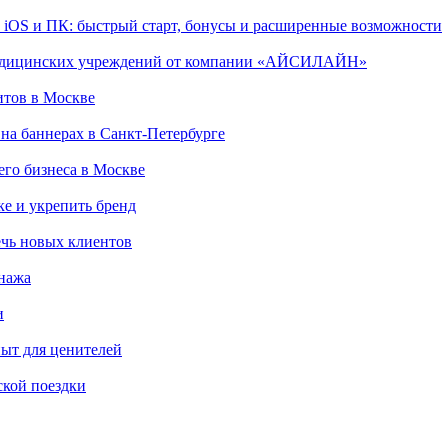
, iOS и ПК: быстрый старт, бонусы и расширенные возможности
 медицинских учреждений от компании «АЙСИЛАЙН»
итов в Москве
на баннерах в Санкт-Петербурге
го бизнеса в Москве
ке и укрепить бренд
чь новых клиентов
онажа
и
пыт для ценителей
ской поездки