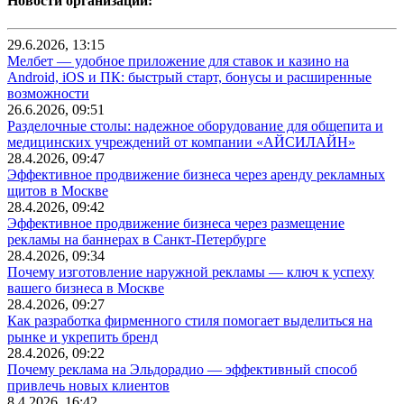
Новости организаций:
29.6.2026, 13:15
Мелбет — удобное приложение для ставок и казино на
Android, iOS и ПК: быстрый старт, бонусы и расширенные
возможности
26.6.2026, 09:51
Разделочные столы: надежное оборудование для общепита и
медицинских учреждений от компании «АЙСИЛАЙН»
28.4.2026, 09:47
Эффективное продвижение бизнеса через аренду рекламных
щитов в Москве
28.4.2026, 09:42
Эффективное продвижение бизнеса через размещение
рекламы на баннерах в Санкт-Петербурге
28.4.2026, 09:34
Почему изготовление наружной рекламы — ключ к успеху
вашего бизнеса в Москве
28.4.2026, 09:27
Как разработка фирменного стиля помогает выделиться на
рынке и укрепить бренд
28.4.2026, 09:22
Почему реклама на Эльдорадио — эффективный способ
привлечь новых клиентов
8.4.2026, 16:42