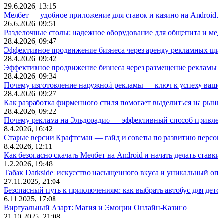
29.6.2026, 13:15
Мелбет — удобное приложение для ставок и казино на Android
26.6.2026, 09:51
Разделочные столы: надежное оборудование для общепита и
28.4.2026, 09:47
Эффективное продвижение бизнеса через аренду рекламных щ
28.4.2026, 09:42
Эффективное продвижение бизнеса через размещение рекламы 
28.4.2026, 09:34
Почему изготовление наружной рекламы — ключ к успеху ваше
28.4.2026, 09:27
Как разработка фирменного стиля помогает выделиться на рын
28.4.2026, 09:22
Почему реклама на Эльдорадио — эффективный способ привле
8.4.2026, 16:42
Старые версии Крафтсман — гайд и советы по развитию перс
8.4.2026, 12:11
Как безопасно скачать Мелбет на Android и начать делать ставк
1.2.2026, 19:48
Табак Darkside: искусство насыщенного вкуса и уникальный о
27.11.2025, 21:04
Безопасный путь к приключениям: как выбрать автобус для дет
6.11.2025, 17:08
Виртуальный Азарт: Магия и Эмоции Онлайн-Казино
21.10.2025, 21:08