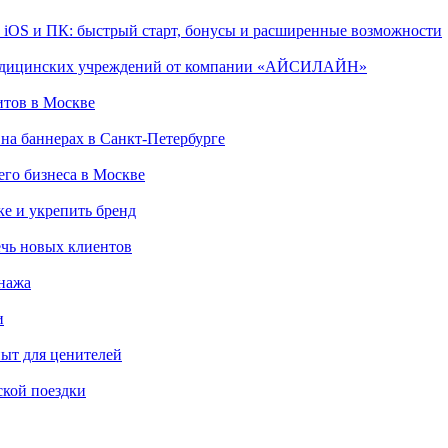
, iOS и ПК: быстрый старт, бонусы и расширенные возможности
 медицинских учреждений от компании «АЙСИЛАЙН»
итов в Москве
на баннерах в Санкт-Петербурге
го бизнеса в Москве
ке и укрепить бренд
чь новых клиентов
онажа
и
пыт для ценителей
ской поездки