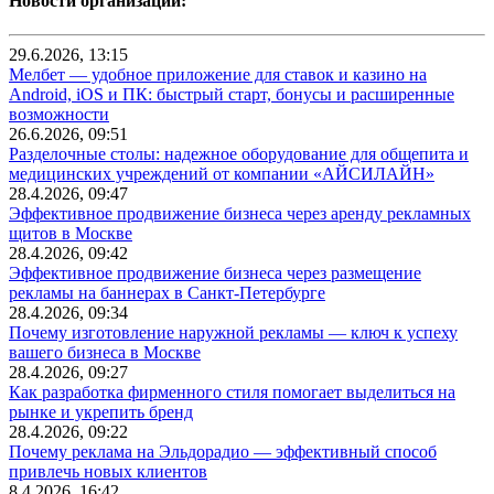
Новости организаций:
29.6.2026, 13:15
Мелбет — удобное приложение для ставок и казино на
Android, iOS и ПК: быстрый старт, бонусы и расширенные
возможности
26.6.2026, 09:51
Разделочные столы: надежное оборудование для общепита и
медицинских учреждений от компании «АЙСИЛАЙН»
28.4.2026, 09:47
Эффективное продвижение бизнеса через аренду рекламных
щитов в Москве
28.4.2026, 09:42
Эффективное продвижение бизнеса через размещение
рекламы на баннерах в Санкт-Петербурге
28.4.2026, 09:34
Почему изготовление наружной рекламы — ключ к успеху
вашего бизнеса в Москве
28.4.2026, 09:27
Как разработка фирменного стиля помогает выделиться на
рынке и укрепить бренд
28.4.2026, 09:22
Почему реклама на Эльдорадио — эффективный способ
привлечь новых клиентов
8.4.2026, 16:42