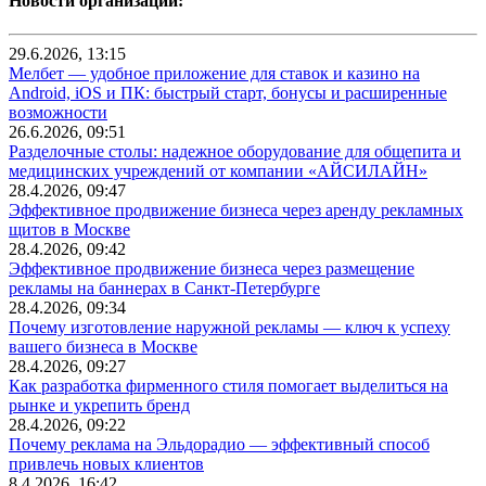
Новости организаций:
29.6.2026, 13:15
Мелбет — удобное приложение для ставок и казино на
Android, iOS и ПК: быстрый старт, бонусы и расширенные
возможности
26.6.2026, 09:51
Разделочные столы: надежное оборудование для общепита и
медицинских учреждений от компании «АЙСИЛАЙН»
28.4.2026, 09:47
Эффективное продвижение бизнеса через аренду рекламных
щитов в Москве
28.4.2026, 09:42
Эффективное продвижение бизнеса через размещение
рекламы на баннерах в Санкт-Петербурге
28.4.2026, 09:34
Почему изготовление наружной рекламы — ключ к успеху
вашего бизнеса в Москве
28.4.2026, 09:27
Как разработка фирменного стиля помогает выделиться на
рынке и укрепить бренд
28.4.2026, 09:22
Почему реклама на Эльдорадио — эффективный способ
привлечь новых клиентов
8.4.2026, 16:42