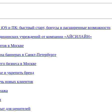
, iOS и ПК: быстрый старт, бонусы и расширенные возможности
 медицинских учреждений от компании «АЙСИЛАЙН»
итов в Москве
на баннерах в Санкт-Петербурге
го бизнеса в Москве
ке и укрепить бренд
чь новых клиентов
онажа
и
пыт для ценителей