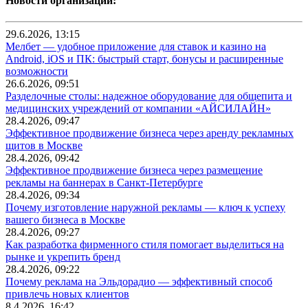
Новости организаций:
29.6.2026, 13:15
Мелбет — удобное приложение для ставок и казино на
Android, iOS и ПК: быстрый старт, бонусы и расширенные
возможности
26.6.2026, 09:51
Разделочные столы: надежное оборудование для общепита и
медицинских учреждений от компании «АЙСИЛАЙН»
28.4.2026, 09:47
Эффективное продвижение бизнеса через аренду рекламных
щитов в Москве
28.4.2026, 09:42
Эффективное продвижение бизнеса через размещение
рекламы на баннерах в Санкт-Петербурге
28.4.2026, 09:34
Почему изготовление наружной рекламы — ключ к успеху
вашего бизнеса в Москве
28.4.2026, 09:27
Как разработка фирменного стиля помогает выделиться на
рынке и укрепить бренд
28.4.2026, 09:22
Почему реклама на Эльдорадио — эффективный способ
привлечь новых клиентов
8.4.2026, 16:42