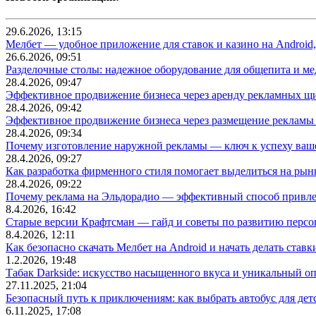
29.6.2026, 13:15
Мелбет — удобное приложение для ставок и казино на Android
26.6.2026, 09:51
Разделочные столы: надежное оборудование для общепита и
28.4.2026, 09:47
Эффективное продвижение бизнеса через аренду рекламных щ
28.4.2026, 09:42
Эффективное продвижение бизнеса через размещение рекламы 
28.4.2026, 09:34
Почему изготовление наружной рекламы — ключ к успеху ваше
28.4.2026, 09:27
Как разработка фирменного стиля помогает выделиться на рын
28.4.2026, 09:22
Почему реклама на Эльдорадио — эффективный способ привле
8.4.2026, 16:42
Старые версии Крафтсман — гайд и советы по развитию перс
8.4.2026, 12:11
Как безопасно скачать Мелбет на Android и начать делать ставк
1.2.2026, 19:48
Табак Darkside: искусство насыщенного вкуса и уникальный о
27.11.2025, 21:04
Безопасный путь к приключениям: как выбрать автобус для дет
6.11.2025, 17:08