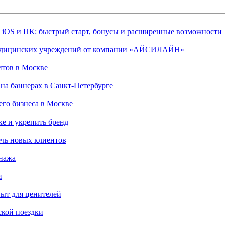
, iOS и ПК: быстрый старт, бонусы и расширенные возможности
 медицинских учреждений от компании «АЙСИЛАЙН»
итов в Москве
на баннерах в Санкт-Петербурге
го бизнеса в Москве
ке и укрепить бренд
чь новых клиентов
онажа
и
пыт для ценителей
ской поездки