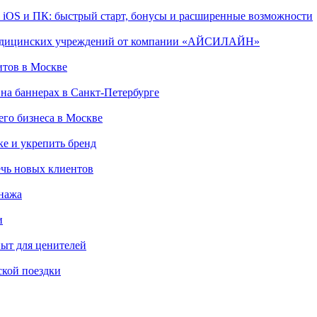
, iOS и ПК: быстрый старт, бонусы и расширенные возможности
 медицинских учреждений от компании «АЙСИЛАЙН»
итов в Москве
на баннерах в Санкт-Петербурге
го бизнеса в Москве
ке и укрепить бренд
чь новых клиентов
онажа
и
пыт для ценителей
ской поездки