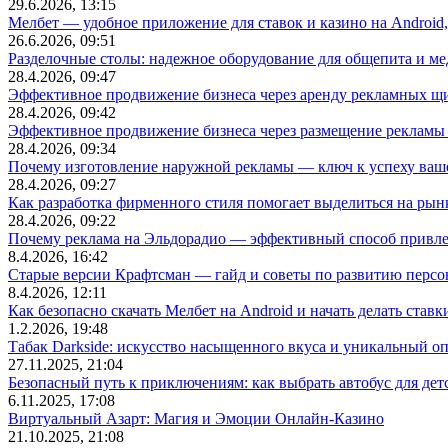
29.6.2026, 13:15
Мелбет — удобное приложение для ставок и казино на Android
26.6.2026, 09:51
Разделочные столы: надежное оборудование для общепита и
28.4.2026, 09:47
Эффективное продвижение бизнеса через аренду рекламных щ
28.4.2026, 09:42
Эффективное продвижение бизнеса через размещение рекламы 
28.4.2026, 09:34
Почему изготовление наружной рекламы — ключ к успеху ваше
28.4.2026, 09:27
Как разработка фирменного стиля помогает выделиться на рын
28.4.2026, 09:22
Почему реклама на Эльдорадио — эффективный способ привле
8.4.2026, 16:42
Старые версии Крафтсман — гайд и советы по развитию перс
8.4.2026, 12:11
Как безопасно скачать Мелбет на Android и начать делать ставк
1.2.2026, 19:48
Табак Darkside: искусство насыщенного вкуса и уникальный о
27.11.2025, 21:04
Безопасный путь к приключениям: как выбрать автобус для дет
6.11.2025, 17:08
Виртуальный Азарт: Магия и Эмоции Онлайн-Казино
21.10.2025, 21:08