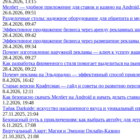
29.6.2026, 13:15
Мелбет — удобное приложение для ставок и казино на Android
26.6.2026, 09:51
Разделочные столы: надежное оборудование для общепита и
28.4.2026, 09:47
Эффективное продвижение бизнеса через аренду рекламных щ
28.4.2026, 09:42
Эффективное продвижение бизнеса через размещение рекламы 
28.4.2026, 09:34
Почему изготовление наружной рекламы — ключ к успеху ваше
28.4.2026, 09:27
Как разработка фирменного стиля помогает выделиться на рын
28.4.2026, 09:22
Почему реклама на Эльдорадио — эффективный способ привле
8.4.2026, 16:42
Старые версии Крафтсман — гайд и советы по развитию перс
8.4.2026, 12:11
Как безопасно скачать Мелбет на Android и начать делать ставк
1.2.2026, 19:48
Табак Darkside: искусство насыщенного вкуса и уникальный о
27.11.2025, 21:04
Безопасный путь к приключениям: как выбрать автобус для дет
6.11.2025, 17:08
Виртуальный Азарт: Магия и Эмоции Онлайн-Казино
21.10.2025, 21:08