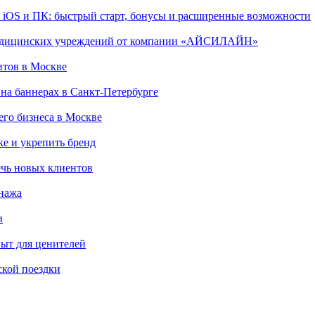
, iOS и ПК: быстрый старт, бонусы и расширенные возможности
 медицинских учреждений от компании «АЙСИЛАЙН»
итов в Москве
на баннерах в Санкт-Петербурге
го бизнеса в Москве
ке и укрепить бренд
чь новых клиентов
онажа
и
пыт для ценителей
ской поездки