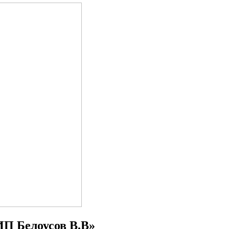
 ИП Белоусов В.В»