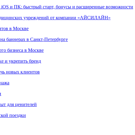
, iOS и ПК: быстрый старт, бонусы и расширенные возможности
 медицинских учреждений от компании «АЙСИЛАЙН»
итов в Москве
на баннерах в Санкт-Петербурге
го бизнеса в Москве
ке и укрепить бренд
чь новых клиентов
онажа
и
пыт для ценителей
ской поездки