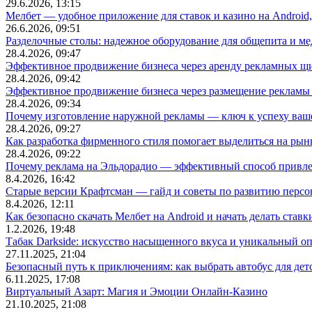
29.6.2026, 13:15
Мелбет — удобное приложение для ставок и казино на Android
26.6.2026, 09:51
Разделочные столы: надежное оборудование для общепита и
28.4.2026, 09:47
Эффективное продвижение бизнеса через аренду рекламных щ
28.4.2026, 09:42
Эффективное продвижение бизнеса через размещение рекламы 
28.4.2026, 09:34
Почему изготовление наружной рекламы — ключ к успеху ваше
28.4.2026, 09:27
Как разработка фирменного стиля помогает выделиться на рын
28.4.2026, 09:22
Почему реклама на Эльдорадио — эффективный способ привле
8.4.2026, 16:42
Старые версии Крафтсман — гайд и советы по развитию перс
8.4.2026, 12:11
Как безопасно скачать Мелбет на Android и начать делать ставк
1.2.2026, 19:48
Табак Darkside: искусство насыщенного вкуса и уникальный о
27.11.2025, 21:04
Безопасный путь к приключениям: как выбрать автобус для дет
6.11.2025, 17:08
Виртуальный Азарт: Магия и Эмоции Онлайн-Казино
21.10.2025, 21:08