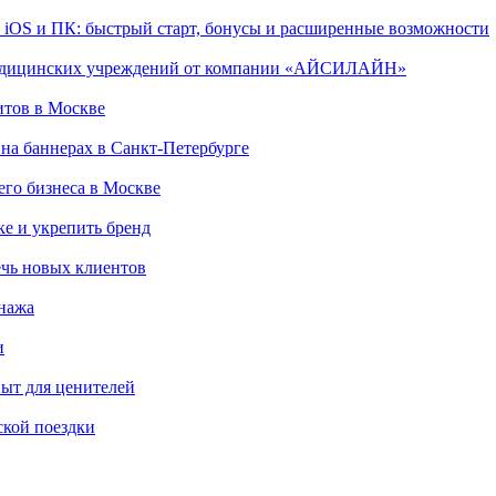
, iOS и ПК: быстрый старт, бонусы и расширенные возможности
 медицинских учреждений от компании «АЙСИЛАЙН»
итов в Москве
на баннерах в Санкт-Петербурге
го бизнеса в Москве
ке и укрепить бренд
чь новых клиентов
онажа
и
пыт для ценителей
ской поездки