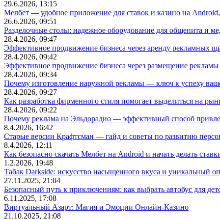
29.6.2026, 13:15
Мелбет — удобное приложение для ставок и казино на Android
26.6.2026, 09:51
Разделочные столы: надежное оборудование для общепита и
28.4.2026, 09:47
Эффективное продвижение бизнеса через аренду рекламных щ
28.4.2026, 09:42
Эффективное продвижение бизнеса через размещение рекламы 
28.4.2026, 09:34
Почему изготовление наружной рекламы — ключ к успеху ваше
28.4.2026, 09:27
Как разработка фирменного стиля помогает выделиться на рын
28.4.2026, 09:22
Почему реклама на Эльдорадио — эффективный способ привле
8.4.2026, 16:42
Старые версии Крафтсман — гайд и советы по развитию перс
8.4.2026, 12:11
Как безопасно скачать Мелбет на Android и начать делать ставк
1.2.2026, 19:48
Табак Darkside: искусство насыщенного вкуса и уникальный о
27.11.2025, 21:04
Безопасный путь к приключениям: как выбрать автобус для дет
6.11.2025, 17:08
Виртуальный Азарт: Магия и Эмоции Онлайн-Казино
21.10.2025, 21:08