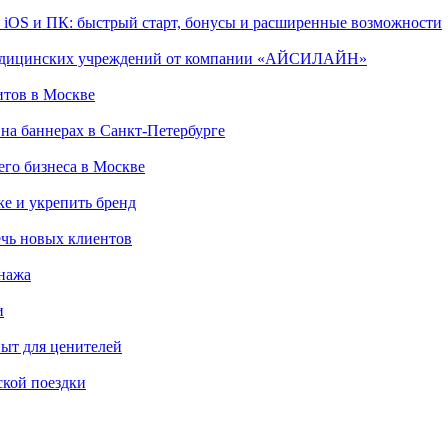
, iOS и ПК: быстрый старт, бонусы и расширенные возможности
 медицинских учреждений от компании «АЙСИЛАЙН»
итов в Москве
на баннерах в Санкт-Петербурге
го бизнеса в Москве
ке и укрепить бренд
чь новых клиентов
онажа
и
пыт для ценителей
ской поездки