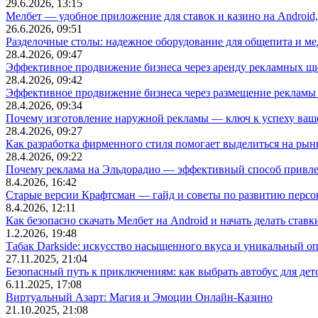
29.6.2026, 13:15
Мелбет — удобное приложение для ставок и казино на Android
26.6.2026, 09:51
Разделочные столы: надежное оборудование для общепита и
28.4.2026, 09:47
Эффективное продвижение бизнеса через аренду рекламных щ
28.4.2026, 09:42
Эффективное продвижение бизнеса через размещение рекламы 
28.4.2026, 09:34
Почему изготовление наружной рекламы — ключ к успеху ваше
28.4.2026, 09:27
Как разработка фирменного стиля помогает выделиться на рын
28.4.2026, 09:22
Почему реклама на Эльдорадио — эффективный способ привле
8.4.2026, 16:42
Старые версии Крафтсман — гайд и советы по развитию перс
8.4.2026, 12:11
Как безопасно скачать Мелбет на Android и начать делать ставк
1.2.2026, 19:48
Табак Darkside: искусство насыщенного вкуса и уникальный о
27.11.2025, 21:04
Безопасный путь к приключениям: как выбрать автобус для дет
6.11.2025, 17:08
Виртуальный Азарт: Магия и Эмоции Онлайн-Казино
21.10.2025, 21:08