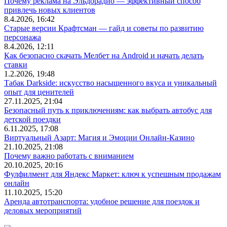
Почему реклама на Эльдорадио — эффективный способ
привлечь новых клиентов
8.4.2026, 16:42
Старые версии Крафтсман — гайд и советы по развитию
персонажа
8.4.2026, 12:11
Как безопасно скачать Мелбет на Android и начать делать
ставки
1.2.2026, 19:48
Табак Darkside: искусство насыщенного вкуса и уникальный
опыт для ценителей
27.11.2025, 21:04
Безопасный путь к приключениям: как выбрать автобус для
детской поездки
6.11.2025, 17:08
Виртуальный Азарт: Магия и Эмоции Онлайн-Казино
21.10.2025, 21:08
Почему важно работать с вниманием
20.10.2025, 20:16
Фулфилмент для Яндекс Маркет: ключ к успешным продажам
онлайн
11.10.2025, 15:20
Аренда автотранспорта: удобное решение для поездок и
деловых мероприятий