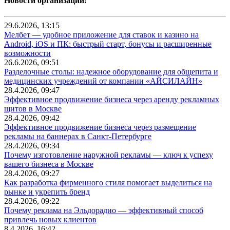
Новости организаций:
29.6.2026, 13:15
Мелбет — удобное приложение для ставок и казино на
Android, iOS и ПК: быстрый старт, бонусы и расширенные
возможности
26.6.2026, 09:51
Разделочные столы: надежное оборудование для общепита и
медицинских учреждений от компании «АЙСИЛАЙН»
28.4.2026, 09:47
Эффективное продвижение бизнеса через аренду рекламных
щитов в Москве
28.4.2026, 09:42
Эффективное продвижение бизнеса через размещение
рекламы на баннерах в Санкт-Петербурге
28.4.2026, 09:34
Почему изготовление наружной рекламы — ключ к успеху
вашего бизнеса в Москве
28.4.2026, 09:27
Как разработка фирменного стиля помогает выделиться на
рынке и укрепить бренд
28.4.2026, 09:22
Почему реклама на Эльдорадио — эффективный способ
привлечь новых клиентов
8.4.2026, 16:42