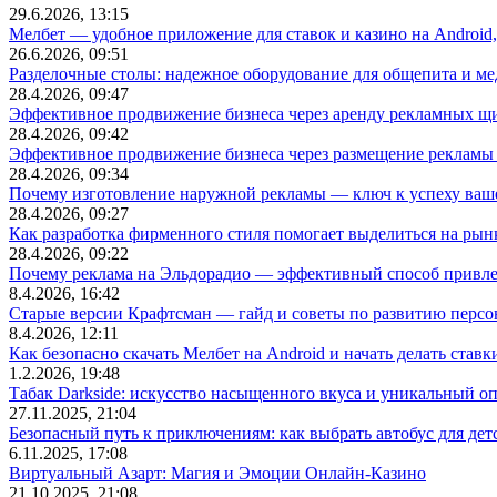
29.6.2026, 13:15
Мелбет — удобное приложение для ставок и казино на Android
26.6.2026, 09:51
Разделочные столы: надежное оборудование для общепита и
28.4.2026, 09:47
Эффективное продвижение бизнеса через аренду рекламных щ
28.4.2026, 09:42
Эффективное продвижение бизнеса через размещение рекламы 
28.4.2026, 09:34
Почему изготовление наружной рекламы — ключ к успеху ваше
28.4.2026, 09:27
Как разработка фирменного стиля помогает выделиться на рын
28.4.2026, 09:22
Почему реклама на Эльдорадио — эффективный способ привле
8.4.2026, 16:42
Старые версии Крафтсман — гайд и советы по развитию перс
8.4.2026, 12:11
Как безопасно скачать Мелбет на Android и начать делать ставк
1.2.2026, 19:48
Табак Darkside: искусство насыщенного вкуса и уникальный о
27.11.2025, 21:04
Безопасный путь к приключениям: как выбрать автобус для дет
6.11.2025, 17:08
Виртуальный Азарт: Магия и Эмоции Онлайн-Казино
21.10.2025, 21:08