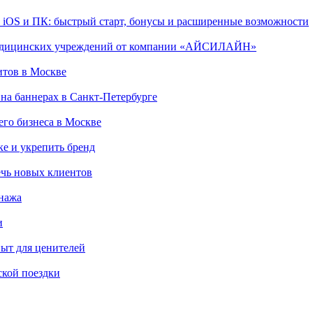
, iOS и ПК: быстрый старт, бонусы и расширенные возможности
 медицинских учреждений от компании «АЙСИЛАЙН»
итов в Москве
на баннерах в Санкт-Петербурге
го бизнеса в Москве
ке и укрепить бренд
чь новых клиентов
онажа
и
пыт для ценителей
ской поездки