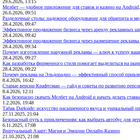
29.6.2026, 13:15
Мелбет — удобное приложение для ставок и казино на Android
26.6.2026, 09:51
Разделочные столы: надежное оборудование для общепита и
28.4.2026, 09:47
Эффективное продвижение бизнеса через аренду рекламных щ
28.4.2026, 09:42
Эффективное продвижение бизнеса через размещение рекламы 
28.4.2026, 09:34
Почему изготовление наружной рекламы — ключ к успеху ваше
28.4.2026, 09:27
Как разработка фирменного стиля помогает выделиться на рын
28.4.2026, 09:22
Почему реклама на Эльдорадио — эффективный способ привле
8.4.2026, 16:42
Старые версии Крафтсман — гайд и советы по развитию перс
8.4.2026, 12:11
Как безопасно скачать Мелбет на Android и начать делать ставк
1.2.2026, 19:48
Табак Darkside: искусство насыщенного вкуса и уникальный о
27.11.2025, 21:04
Безопасный путь к приключениям: как выбрать автобус для дет
6.11.2025, 17:08
Виртуальный Азарт: Магия и Эмоции Онлайн-Казино
21.10.2025, 21:08