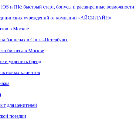
, iOS и ПК: быстрый старт, бонусы и расширенные возможности
 медицинских учреждений от компании «АЙСИЛАЙН»
итов в Москве
на баннерах в Санкт-Петербурге
го бизнеса в Москве
ке и укрепить бренд
чь новых клиентов
онажа
и
пыт для ценителей
ской поездки