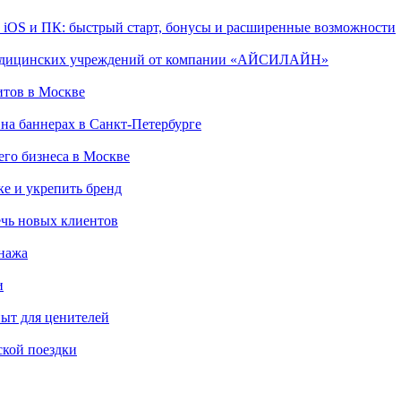
, iOS и ПК: быстрый старт, бонусы и расширенные возможности
 медицинских учреждений от компании «АЙСИЛАЙН»
итов в Москве
на баннерах в Санкт-Петербурге
го бизнеса в Москве
ке и укрепить бренд
чь новых клиентов
онажа
и
пыт для ценителей
ской поездки