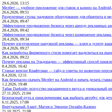
29.6.2026, 13:15
Мелбет — удобное приложение для ставок и казино на Android
26.6.2026, 09:51
Разделочные столы: надежное оборудование для общепита и
28.4.2026, 09:47
Эффективное продвижение бизнеса через аренду рекламных щ
28.4.2026, 09:42
Эффективное продвижение бизнеса через размещение рекламы 
28.4.2026, 09:34
Почему изготовление наружной рекламы — ключ к успеху ваше
28.4.2026, 09:27
Как разработка фирменного стиля помогает выделиться на рын
28.4.2026, 09:22
Почему реклама на Эльдорадио — эффективный способ привле
8.4.2026, 16:42
Старые версии Крафтсман — гайд и советы по развитию перс
8.4.2026, 12:11
Как безопасно скачать Мелбет на Android и начать делать ставк
1.2.2026, 19:48
Табак Darkside: искусство насыщенного вкуса и уникальный о
27.11.2025, 21:04
Безопасный путь к приключениям: как выбрать автобус для дет
6.11.2025, 17:08
Виртуальный Азарт: Магия и Эмоции Онлайн-Казино
21.10.2025, 21:08