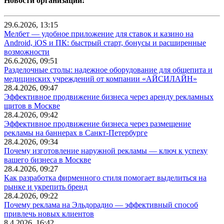
Новости организаций:
29.6.2026, 13:15
Мелбет — удобное приложение для ставок и казино на
Android, iOS и ПК: быстрый старт, бонусы и расширенные
возможности
26.6.2026, 09:51
Разделочные столы: надежное оборудование для общепита и
медицинских учреждений от компании «АЙСИЛАЙН»
28.4.2026, 09:47
Эффективное продвижение бизнеса через аренду рекламных
щитов в Москве
28.4.2026, 09:42
Эффективное продвижение бизнеса через размещение
рекламы на баннерах в Санкт-Петербурге
28.4.2026, 09:34
Почему изготовление наружной рекламы — ключ к успеху
вашего бизнеса в Москве
28.4.2026, 09:27
Как разработка фирменного стиля помогает выделиться на
рынке и укрепить бренд
28.4.2026, 09:22
Почему реклама на Эльдорадио — эффективный способ
привлечь новых клиентов
8.4.2026, 16:42