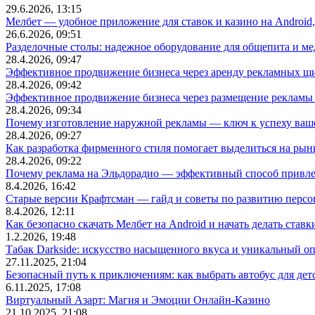
29.6.2026, 13:15
Мелбет — удобное приложение для ставок и казино на Android
26.6.2026, 09:51
Разделочные столы: надежное оборудование для общепита и
28.4.2026, 09:47
Эффективное продвижение бизнеса через аренду рекламных щ
28.4.2026, 09:42
Эффективное продвижение бизнеса через размещение рекламы 
28.4.2026, 09:34
Почему изготовление наружной рекламы — ключ к успеху ваше
28.4.2026, 09:27
Как разработка фирменного стиля помогает выделиться на рын
28.4.2026, 09:22
Почему реклама на Эльдорадио — эффективный способ привле
8.4.2026, 16:42
Старые версии Крафтсман — гайд и советы по развитию перс
8.4.2026, 12:11
Как безопасно скачать Мелбет на Android и начать делать ставк
1.2.2026, 19:48
Табак Darkside: искусство насыщенного вкуса и уникальный о
27.11.2025, 21:04
Безопасный путь к приключениям: как выбрать автобус для дет
6.11.2025, 17:08
Виртуальный Азарт: Магия и Эмоции Онлайн-Казино
21.10.2025, 21:08