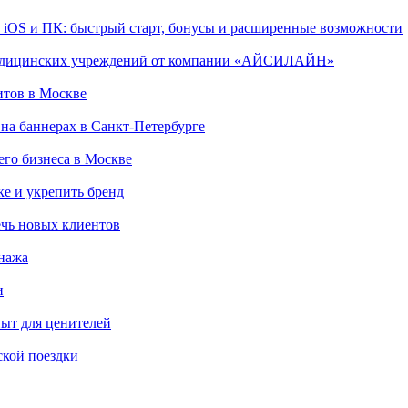
, iOS и ПК: быстрый старт, бонусы и расширенные возможности
 медицинских учреждений от компании «АЙСИЛАЙН»
итов в Москве
на баннерах в Санкт-Петербурге
го бизнеса в Москве
ке и укрепить бренд
чь новых клиентов
онажа
и
пыт для ценителей
ской поездки