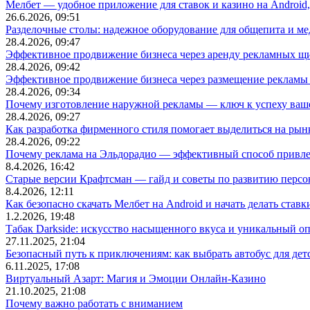
Мелбет — удобное приложение для ставок и казино на Android
26.6.2026, 09:51
Разделочные столы: надежное оборудование для общепита и
28.4.2026, 09:47
Эффективное продвижение бизнеса через аренду рекламных щ
28.4.2026, 09:42
Эффективное продвижение бизнеса через размещение рекламы 
28.4.2026, 09:34
Почему изготовление наружной рекламы — ключ к успеху ваше
28.4.2026, 09:27
Как разработка фирменного стиля помогает выделиться на рын
28.4.2026, 09:22
Почему реклама на Эльдорадио — эффективный способ привле
8.4.2026, 16:42
Старые версии Крафтсман — гайд и советы по развитию перс
8.4.2026, 12:11
Как безопасно скачать Мелбет на Android и начать делать ставк
1.2.2026, 19:48
Табак Darkside: искусство насыщенного вкуса и уникальный о
27.11.2025, 21:04
Безопасный путь к приключениям: как выбрать автобус для дет
6.11.2025, 17:08
Виртуальный Азарт: Магия и Эмоции Онлайн-Казино
21.10.2025, 21:08
Почему важно работать с вниманием