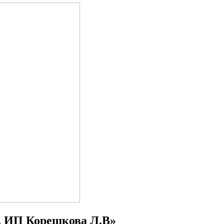
, ИП Корешкова Л.В»