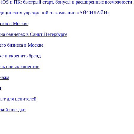
, iOS и ПК: быстрый старт, бонусы и расширенные возможности
 медицинских учреждений от компании «АЙСИЛАЙН»
итов в Москве
на баннерах в Санкт-Петербурге
го бизнеса в Москве
ке и укрепить бренд
чь новых клиентов
онажа
и
пыт для ценителей
ской поездки