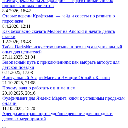
Почему реклама на Эльдорадио — эффективный способ
привлечь новых клиентов
8.4.2026, 16:42
Старые версии Крафтсман — гайд и советы по развитию
персонажа
8.4.2026, 12:11
Как безопасно скачать Мелбет на Android и начать делать
ставки
1.2.2026, 19:48
Табак Darkside: искусство насыщенного вкуса и уникальный
опыт для ценителей
27.11.2025, 21:04
Безопасный путь к приключениям: как выбрать автобус для
детской поездки
6.11.2025, 17:08
Виртуальный Азарт: Магия и Эмоции Онлайн-Казино
21.10.2025, 21:08
Почему важно работать с вниманием
20.10.2025, 20:16
Фулфилмент для Яндекс Маркет: ключ к успешным продажам
онлайн
11.10.2025, 15:20
Аренда автотранспорта: удобное решение для поездок и
деловых мероприятий