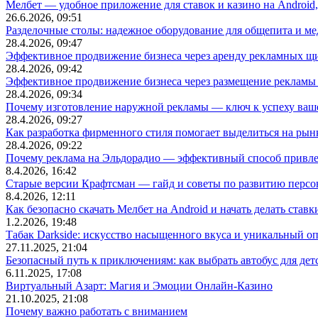
Мелбет — удобное приложение для ставок и казино на Android
26.6.2026, 09:51
Разделочные столы: надежное оборудование для общепита и
28.4.2026, 09:47
Эффективное продвижение бизнеса через аренду рекламных щ
28.4.2026, 09:42
Эффективное продвижение бизнеса через размещение рекламы 
28.4.2026, 09:34
Почему изготовление наружной рекламы — ключ к успеху ваше
28.4.2026, 09:27
Как разработка фирменного стиля помогает выделиться на рын
28.4.2026, 09:22
Почему реклама на Эльдорадио — эффективный способ привле
8.4.2026, 16:42
Старые версии Крафтсман — гайд и советы по развитию перс
8.4.2026, 12:11
Как безопасно скачать Мелбет на Android и начать делать ставк
1.2.2026, 19:48
Табак Darkside: искусство насыщенного вкуса и уникальный о
27.11.2025, 21:04
Безопасный путь к приключениям: как выбрать автобус для дет
6.11.2025, 17:08
Виртуальный Азарт: Магия и Эмоции Онлайн-Казино
21.10.2025, 21:08
Почему важно работать с вниманием