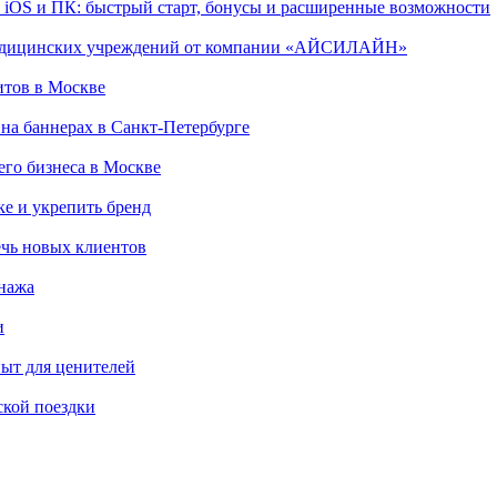
, iOS и ПК: быстрый старт, бонусы и расширенные возможности
 медицинских учреждений от компании «АЙСИЛАЙН»
итов в Москве
на баннерах в Санкт-Петербурге
го бизнеса в Москве
ке и укрепить бренд
чь новых клиентов
онажа
и
пыт для ценителей
ской поездки