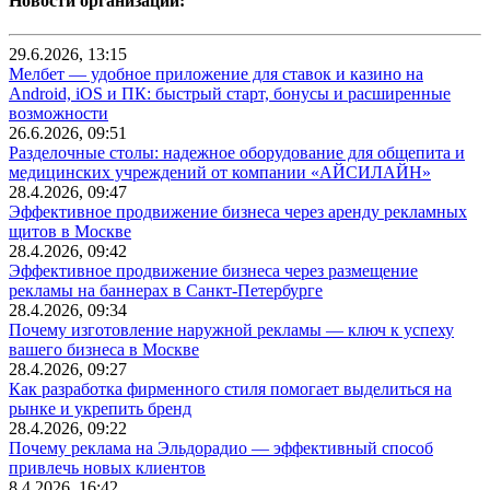
Новости организаций:
29.6.2026, 13:15
Мелбет — удобное приложение для ставок и казино на
Android, iOS и ПК: быстрый старт, бонусы и расширенные
возможности
26.6.2026, 09:51
Разделочные столы: надежное оборудование для общепита и
медицинских учреждений от компании «АЙСИЛАЙН»
28.4.2026, 09:47
Эффективное продвижение бизнеса через аренду рекламных
щитов в Москве
28.4.2026, 09:42
Эффективное продвижение бизнеса через размещение
рекламы на баннерах в Санкт-Петербурге
28.4.2026, 09:34
Почему изготовление наружной рекламы — ключ к успеху
вашего бизнеса в Москве
28.4.2026, 09:27
Как разработка фирменного стиля помогает выделиться на
рынке и укрепить бренд
28.4.2026, 09:22
Почему реклама на Эльдорадио — эффективный способ
привлечь новых клиентов
8.4.2026, 16:42