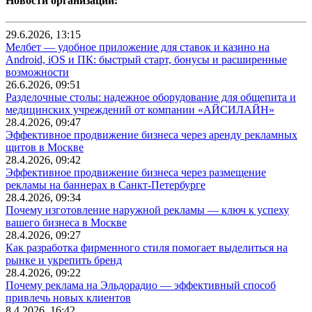
Новости организаций:
29.6.2026, 13:15
Мелбет — удобное приложение для ставок и казино на
Android, iOS и ПК: быстрый старт, бонусы и расширенные
возможности
26.6.2026, 09:51
Разделочные столы: надежное оборудование для общепита и
медицинских учреждений от компании «АЙСИЛАЙН»
28.4.2026, 09:47
Эффективное продвижение бизнеса через аренду рекламных
щитов в Москве
28.4.2026, 09:42
Эффективное продвижение бизнеса через размещение
рекламы на баннерах в Санкт-Петербурге
28.4.2026, 09:34
Почему изготовление наружной рекламы — ключ к успеху
вашего бизнеса в Москве
28.4.2026, 09:27
Как разработка фирменного стиля помогает выделиться на
рынке и укрепить бренд
28.4.2026, 09:22
Почему реклама на Эльдорадио — эффективный способ
привлечь новых клиентов
8.4.2026, 16:42