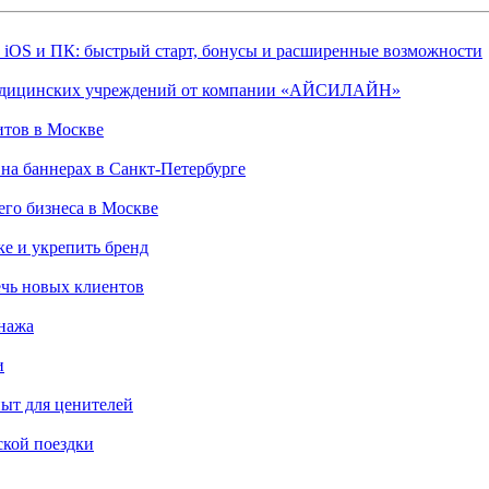
, iOS и ПК: быстрый старт, бонусы и расширенные возможности
 медицинских учреждений от компании «АЙСИЛАЙН»
итов в Москве
на баннерах в Санкт-Петербурге
го бизнеса в Москве
ке и укрепить бренд
чь новых клиентов
онажа
и
пыт для ценителей
ской поездки