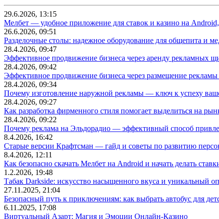
29.6.2026, 13:15
Мелбет — удобное приложение для ставок и казино на Android
26.6.2026, 09:51
Разделочные столы: надежное оборудование для общепита и
28.4.2026, 09:47
Эффективное продвижение бизнеса через аренду рекламных щ
28.4.2026, 09:42
Эффективное продвижение бизнеса через размещение рекламы 
28.4.2026, 09:34
Почему изготовление наружной рекламы — ключ к успеху ваше
28.4.2026, 09:27
Как разработка фирменного стиля помогает выделиться на рын
28.4.2026, 09:22
Почему реклама на Эльдорадио — эффективный способ привле
8.4.2026, 16:42
Старые версии Крафтсман — гайд и советы по развитию перс
8.4.2026, 12:11
Как безопасно скачать Мелбет на Android и начать делать ставк
1.2.2026, 19:48
Табак Darkside: искусство насыщенного вкуса и уникальный о
27.11.2025, 21:04
Безопасный путь к приключениям: как выбрать автобус для дет
6.11.2025, 17:08
Виртуальный Азарт: Магия и Эмоции Онлайн-Казино