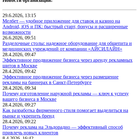
Новости организаций:
29.6.2026, 13:15
Мелбет — удобное приложение для ставок и казино на
Android, iOS и ПК: быстрый старт, бонусы и расширенные
возможности
26.6.2026, 09:51
Разделочные столы: надежное оборудование для общепита и
медицинских учреждений от компании «АЙСИЛАЙН»
28.4.2026, 09:47
Эффективное продвижение бизнеса через аренду рекламных
щитов в Москве
28.4.2026, 09:42
Эффективное продвижение бизнеса через размещение
рекламы на баннерах в Санкт-Петербурге
28.4.2026, 09:34
Почему изготовление наружной рекламы — ключ к успеху
вашего бизнеса в Москве
28.4.2026, 09:27
Как разработка фирменного стиля помогает выделиться на
рынке и укрепить бренд
28.4.2026, 09:22
Почему реклама на Эльдорадио — эффективный способ
привлечь новых клиентов
8.4.2026, 16:42