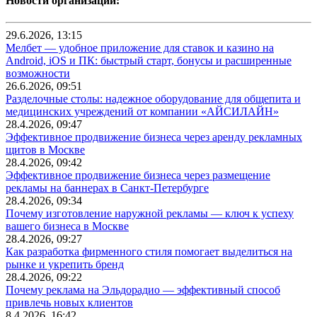
Новости организаций:
29.6.2026, 13:15
Мелбет — удобное приложение для ставок и казино на
Android, iOS и ПК: быстрый старт, бонусы и расширенные
возможности
26.6.2026, 09:51
Разделочные столы: надежное оборудование для общепита и
медицинских учреждений от компании «АЙСИЛАЙН»
28.4.2026, 09:47
Эффективное продвижение бизнеса через аренду рекламных
щитов в Москве
28.4.2026, 09:42
Эффективное продвижение бизнеса через размещение
рекламы на баннерах в Санкт-Петербурге
28.4.2026, 09:34
Почему изготовление наружной рекламы — ключ к успеху
вашего бизнеса в Москве
28.4.2026, 09:27
Как разработка фирменного стиля помогает выделиться на
рынке и укрепить бренд
28.4.2026, 09:22
Почему реклама на Эльдорадио — эффективный способ
привлечь новых клиентов
8.4.2026, 16:42