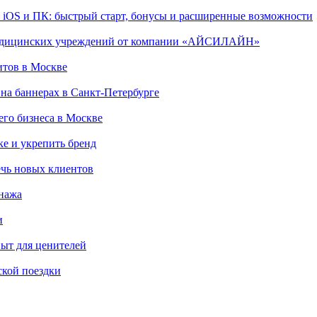
, iOS и ПК: быстрый старт, бонусы и расширенные возможности
 медицинских учреждений от компании «АЙСИЛАЙН»
итов в Москве
на баннерах в Санкт-Петербурге
го бизнеса в Москве
ке и укрепить бренд
чь новых клиентов
онажа
и
пыт для ценителей
ской поездки