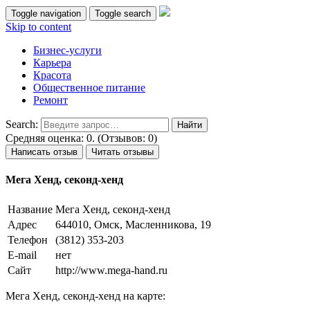
Toggle navigation
Toggle search
Skip to content
Бизнес-услуги
Карьера
Красота
Общественное питание
Ремонт
Search:
Средняя оценка: 0. (Отзывов: 0)
Написать отзыв
Читать отзывы
Мега Хенд, секонд-хенд
Название
Мега Хенд, секонд-хенд
Адрес
644010, Омск, Масленникова, 19
Телефон
(3812) 353-203
E-mail
нет
Сайт
http://www.mega-hand.ru
Мега Хенд, секонд-хенд на карте: