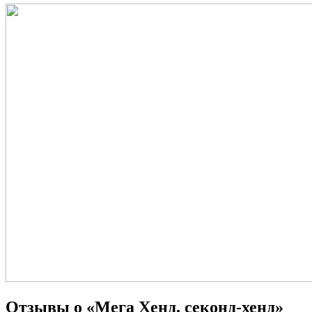
Отзывы о «Мега Хенд, секонд-хенд»