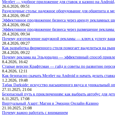
Мелбет — удобное приложение для ставок и казино на Android
26.6.2026, 09:51
Разделочные столы: надежное оборудование для общепита и
28.4.2026, 09:47
Эффективное продвижение бизнеса через аренду рекламных щ
28.4.2026, 09:42
Эффективное продвижение бизнеса через размещение рекламы 
28.4.2026, 09:34
Почему изготовление наружной рекламы — ключ к успеху ваше
28.4.2026, 09:27
Как разработка фирменного стиля помогает выделиться на рын
28.4.2026, 09:22
Почему реклама на Эльдорадио — эффективный способ привле
8.4.2026, 16:42
Старые версии Крафтсман — гайд и советы по развитию перс
8.4.2026, 12:11
Как безопасно скачать Мелбет на Android и начать делать ставк
1.2.2026, 19:48
Табак Darkside: искусство насыщенного вкуса и уникальный о
27.11.2025, 21:04
Безопасный путь к приключениям: как выбрать автобус для дет
6.11.2025, 17:08
Виртуальный Азарт: Магия и Эмоции Онлайн-Казино
21.10.2025, 21:08
Почему важно работать с вниманием