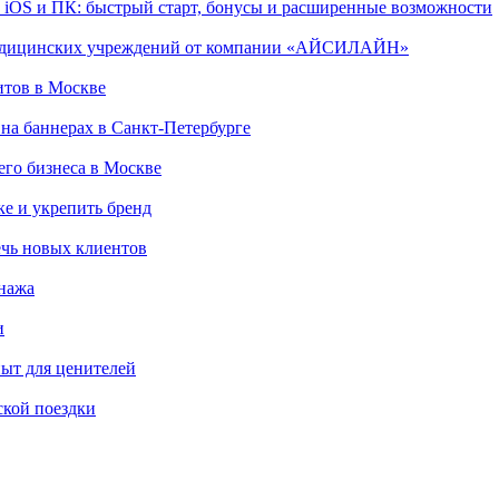
, iOS и ПК: быстрый старт, бонусы и расширенные возможности
 медицинских учреждений от компании «АЙСИЛАЙН»
итов в Москве
на баннерах в Санкт-Петербурге
го бизнеса в Москве
ке и укрепить бренд
чь новых клиентов
онажа
и
пыт для ценителей
ской поездки