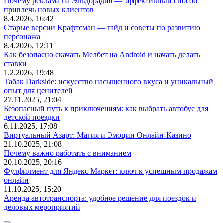
Почему реклама на Эльдорадио — эффективный способ
привлечь новых клиентов
8.4.2026, 16:42
Старые версии Крафтсман — гайд и советы по развитию
персонажа
8.4.2026, 12:11
Как безопасно скачать Мелбет на Android и начать делать
ставки
1.2.2026, 19:48
Табак Darkside: искусство насыщенного вкуса и уникальный
опыт для ценителей
27.11.2025, 21:04
Безопасный путь к приключениям: как выбрать автобус для
детской поездки
6.11.2025, 17:08
Виртуальный Азарт: Магия и Эмоции Онлайн-Казино
21.10.2025, 21:08
Почему важно работать с вниманием
20.10.2025, 20:16
Фулфилмент для Яндекс Маркет: ключ к успешным продажам
онлайн
11.10.2025, 15:20
Аренда автотранспорта: удобное решение для поездок и
деловых мероприятий