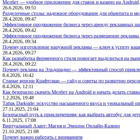
Мелбет — удобное приложение для ставок и казино на Android
26.6.2026, 09:51
Разделочные столы: надежное оборудование для общепита и
28.4.2026, 09:47
Эффективное продвижение бизнеса через аренду рекламных щ
28.4.2026, 09:42
Эффективное продвижение бизнеса через размещение рекламы 
28.4.2026, 09:34
Почему изготовление наружной рекламы — ключ к успеху ваше
28.4.2026, 09:27
Как разработка фирменного стиля помогает выделиться на рын
28.4.2026, 09:22
Почему реклама на Эльдорадио — эффективный способ привле
8.4.2026, 16:42
Старые версии Крафтсман — гайд и советы по развитию перс
8.4.2026, 12:11
Как безопасно скачать Мелбет на Android и начать делать ставк
1.2.2026, 19:48
Табак Darkside: искусство насыщенного вкуса и уникальный о
27.11.2025, 21:04
Безопасный путь к приключениям: как выбрать автобус для дет
6.11.2025, 17:08
Виртуальный Азарт: Магия и Эмоции Онлайн-Казино
21.10.2025, 21:08
Почему важно работать с вниманием