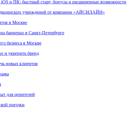
, iOS и ПК: быстрый старт, бонусы и расширенные возможности
 медицинских учреждений от компании «АЙСИЛАЙН»
итов в Москве
на баннерах в Санкт-Петербурге
го бизнеса в Москве
ке и укрепить бренд
чь новых клиентов
онажа
и
пыт для ценителей
ской поездки