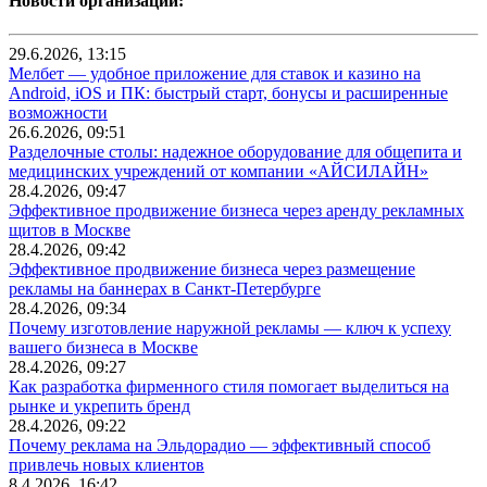
Новости организаций:
29.6.2026, 13:15
Мелбет — удобное приложение для ставок и казино на
Android, iOS и ПК: быстрый старт, бонусы и расширенные
возможности
26.6.2026, 09:51
Разделочные столы: надежное оборудование для общепита и
медицинских учреждений от компании «АЙСИЛАЙН»
28.4.2026, 09:47
Эффективное продвижение бизнеса через аренду рекламных
щитов в Москве
28.4.2026, 09:42
Эффективное продвижение бизнеса через размещение
рекламы на баннерах в Санкт-Петербурге
28.4.2026, 09:34
Почему изготовление наружной рекламы — ключ к успеху
вашего бизнеса в Москве
28.4.2026, 09:27
Как разработка фирменного стиля помогает выделиться на
рынке и укрепить бренд
28.4.2026, 09:22
Почему реклама на Эльдорадио — эффективный способ
привлечь новых клиентов
8.4.2026, 16:42