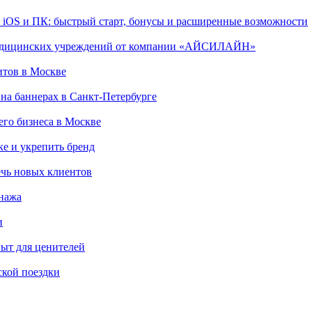
, iOS и ПК: быстрый старт, бонусы и расширенные возможности
 медицинских учреждений от компании «АЙСИЛАЙН»
итов в Москве
на баннерах в Санкт-Петербурге
го бизнеса в Москве
ке и укрепить бренд
чь новых клиентов
онажа
и
пыт для ценителей
ской поездки