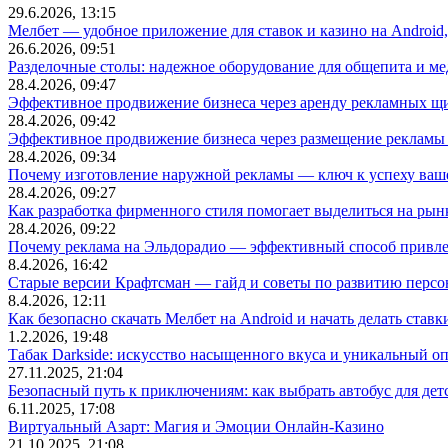
29.6.2026, 13:15
Мелбет — удобное приложение для ставок и казино на Android
26.6.2026, 09:51
Разделочные столы: надежное оборудование для общепита и
28.4.2026, 09:47
Эффективное продвижение бизнеса через аренду рекламных щ
28.4.2026, 09:42
Эффективное продвижение бизнеса через размещение рекламы 
28.4.2026, 09:34
Почему изготовление наружной рекламы — ключ к успеху ваше
28.4.2026, 09:27
Как разработка фирменного стиля помогает выделиться на рын
28.4.2026, 09:22
Почему реклама на Эльдорадио — эффективный способ привле
8.4.2026, 16:42
Старые версии Крафтсман — гайд и советы по развитию перс
8.4.2026, 12:11
Как безопасно скачать Мелбет на Android и начать делать ставк
1.2.2026, 19:48
Табак Darkside: искусство насыщенного вкуса и уникальный о
27.11.2025, 21:04
Безопасный путь к приключениям: как выбрать автобус для дет
6.11.2025, 17:08
Виртуальный Азарт: Магия и Эмоции Онлайн-Казино
21.10.2025, 21:08