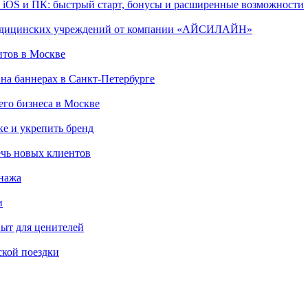
, iOS и ПК: быстрый старт, бонусы и расширенные возможности
 медицинских учреждений от компании «АЙСИЛАЙН»
итов в Москве
на баннерах в Санкт-Петербурге
го бизнеса в Москве
ке и укрепить бренд
чь новых клиентов
онажа
и
пыт для ценителей
ской поездки