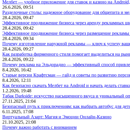
Мелбет — удобное приложение для ставок и казино на Android
26.6.2026, 09:51
Разделочные столы: надежное оборудование для общепита и
28.4.2026, 09:47
Эффективное продвижение бизнеса через аренду рекламных щ
28.4.2026, 09:42
Эффективное продвижение бизнеса через размещение рекламы 
28.4.2026, 09:34
Почему изготовление наружной рекламы — ключ к успеху ваше
28.4.2026, 09:27
Как разработка фирменного стиля помогает выделиться на рын
28.4.2026, 09:22
Почему реклама на Эльдорадио — эффективный способ привле
8.4.2026, 16:42
Старые версии Крафтсман — гайд и советы по развитию перс
8.4.2026, 12:11
Как безопасно скачать Мелбет на Android и начать делать ставк
1.2.2026, 19:48
Табак Darkside: искусство насыщенного вкуса и уникальный о
27.11.2025, 21:04
Безопасный путь к приключениям: как выбрать автобус для дет
6.11.2025, 17:08
Виртуальный Азарт: Магия и Эмоции Онлайн-Казино
21.10.2025, 21:08
Почему важно работать с вниманием